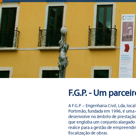
F.G.P. - Um parcei
A F.G.P. – Engenharia Civil, Lda, lo
Portimão, fundada em 1996, é uma 
desenvolve no âmbito de prestação 
que engloba um conjunto alargado d
realce para a gestão de empreend
fiscalização de obras.