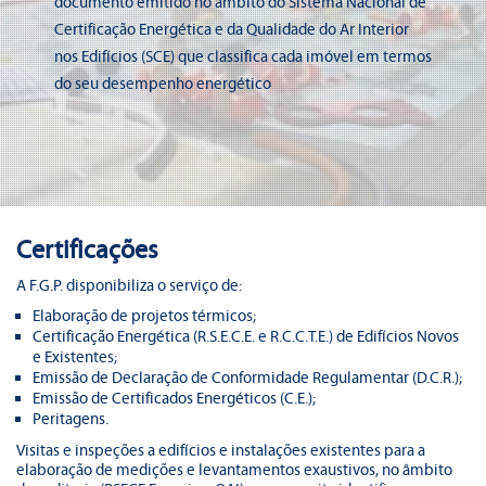
documento emitido no âmbito do Sistema Nacional de
Certificação Energética e da Qualidade do Ar Interior
nos Edifícios (SCE) que classifica cada imóvel em termos
do seu desempenho energético
Certificações
A F.G.P. disponibiliza o serviço de:
Elaboração de projetos térmicos;
Certificação Energética (R.S.E.C.E. e R.C.C.T.E.) de Edifícios Novos
e Existentes;
Emissão de Declaração de Conformidade Regulamentar (D.C.R.);
Emissão de Certificados Energéticos (C.E.);
Peritagens.
Visitas e inspeções a edifícios e instalações existentes para a
elaboração de medições e levantamentos exaustivos, no âmbito